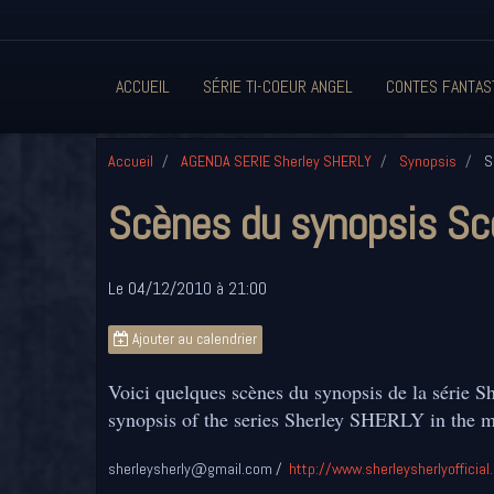
ACCUEIL
SÉRIE TI-COEUR ANGEL
CONTES FANTAS
Accueil
AGENDA SERIE Sherley SHERLY
Synopsis
S
Scènes du synopsis Sc
Le 04/12/2010
à 21:00
Ajouter au calendrier
Voici quelques scènes du synopsis de la série 
synopsis of the series Sherley SHERLY in the 
sherleysherly@gmail.com
http://www.sherleysherlyofficia