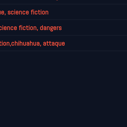
gue, science fiction
science fiction, dangers
iction,chihuahua, attaque