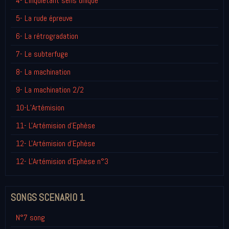
4- L'inquiétant sens unique
5- La rude épreuve
6- La rétrogradation
7- Le subterfuge
8- La machination
9- La machination 2/2
10-L’Artémision
11- L'Artémision d'Ephèse
12- L'Artémision d'Ephèse
12- L'Artémision d'Ephèse n°3
SONGS SCENARIO 1
N°7 song